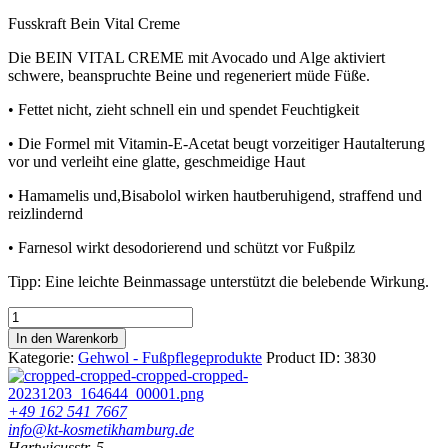
Fusskraft Bein Vital Creme
Die BEIN VITAL CREME mit Avocado und Alge aktiviert
schwere, beanspruchte Beine und regeneriert müde Füße.
• Fettet nicht, zieht schnell ein und spendet Feuchtigkeit
• Die Formel mit Vitamin-E-Acetat beugt vorzeitiger Hautalterung
vor und verleiht eine glatte, geschmeidige Haut
• Hamamelis und,Bisabolol wirken hautberuhigend, straffend und
reizlindernd
• Farnesol wirkt desodorierend und schützt vor Fußpilz
Tipp: Eine leichte Beinmassage unterstützt die belebende Wirkung.
Gehwol
Fusskraft
In den Warenkorb
Bein
Kategorie:
Gehwol - Fußpflegeprodukte
Product ID:
3830
Vital
Creme
Menge
+49 162 541 7667
info@kt-kosmetikhamburg.de
Hartwicusstr. 5