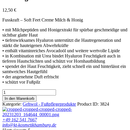
12,50
€
Fusskraft – Soft Feet Creme Milch & Honig
• mit Milchpeptiden und Honigextrakt für spürbar geschmeidige und
sichtbar glatte Haut
• tiefenwirksames Hyaluron unterstützt die Hautregeneration und
stärkt die hauteigenen Abwehrkräfte
• enthält vitaminreiches Avocadoöl und weitere wertvolle Lipide
• in Kombination mit Urea bindet Hyaluron Feuchtigkeit auch in
tieferen Hautschichten und schützt vor Hornhautbildung
• spendet der Haut Feuchtigkeit, zieht schnell ein und hinterlässt ein
samtweiches Hautgefühl
• der angenehme Duft erfrischt
• schützt vor Fußpilz
Gehwol
Fusskraft
In den Warenkorb
Soft
Kategorie:
Gehwol - Fußpflegeprodukte
Product ID:
3824
Feet
Creme
Mich
+49 162 541 7667
&
info@kt-kosmetikhamburg.de
Honig