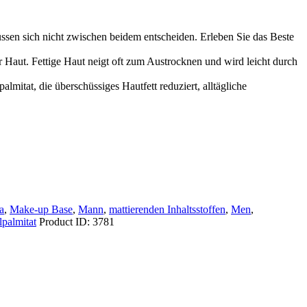
ssen sich nicht zwischen beidem entscheiden. Erleben Sie das Beste
er Haut. Fettige Haut neigt oft zum Austrocknen und wird leicht durch
lmitat, die überschüssiges Hautfett reduziert, alltägliche
na
,
Make-up Base
,
Mann
,
mattierenden Inhaltsstoffen
,
Men
,
lpalmitat
Product ID:
3781