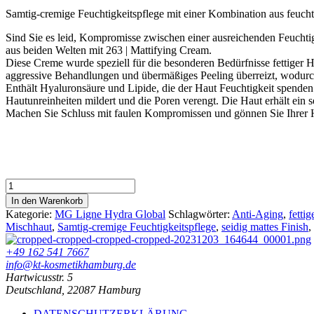
Samtig-cremige Feuchtigkeitspflege mit einer Kombination aus feucht
Sind Sie es leid, Kompromisse zwischen einer ausreichenden Feuchtig
aus beiden Welten mit 263 | Mattifying Cream.
Diese Creme wurde speziell für die besonderen Bedürfnisse fettiger Ha
aggressive Behandlungen und übermäßiges Peeling überreizt, wodurch 
Enthält Hyaluronsäure und Lipide, die der Haut Feuchtigkeit spenden. 
Hautunreinheiten mildert und die Poren verengt. Die Haut erhält ein se
Machen Sie Schluss mit faulen Kompromissen und gönnen Sie Ihrer H
Maria
Galland
In den Warenkorb
263
Kategorie:
MG Ligne Hydra Global
Schlagwörter:
Anti-Aging
,
fetti
Hydro
Mischhaut
,
Samtig-cremige Feuchtigkeitspflege
,
seidig mattes Finish
,
Global
Mattifying
+49 162 541 7667
Cream
info@kt-kosmetikhamburg.de
50
Hartwicusstr. 5
ml
Deutschland, 22087 Hamburg
Menge
DATENSCHUTZERKLÄRUNG