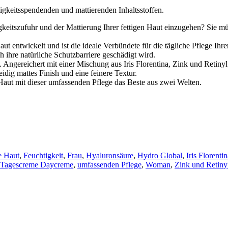
igkeitsspendenden und mattierenden Inhaltsstoffen.
keitszufuhr und der Mattierung Ihrer fettigen Haut einzugehen? Sie mü
ut entwickelt und ist die ideale Verbündete für die tägliche Pflege Ihr
ihre natürliche Schutzbarriere geschädigt wird.
Angereichert mit einer Mischung aus Iris Florentina, Zink und Retinylpa
idig mattes Finish und eine feinere Textur.
aut mit dieser umfassenden Pflege das Beste aus zwei Welten.
ge Haut
,
Feuchtigkeit
,
Frau
,
Hyaluronsäure
,
Hydro Global
,
Iris Florenti
Tagescreme Daycreme
,
umfassenden Pflege
,
Woman
,
Zink und Retiny