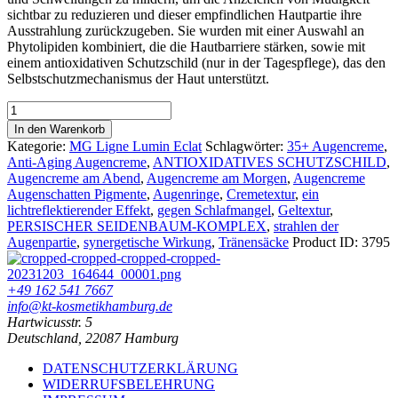
sichtbar zu reduzieren und dieser empfindlichen Hautpartie ihre
Ausstrahlung zurückzugeben. Sie wurden mit einer Auswahl an
Phytolipiden kombiniert, die die Hautbarriere stärken, sowie mit
einem antioxidativen Schutzschild (nur in der Tagespflege), das den
Selbstschutzmechanismus der Haut unterstützt.
Maria
Galland
In den Warenkorb
550
Kategorie:
MG Ligne Lumin Eclat
Schlagwörter:
35+ Augencreme
,
LUMIN'ÉCLAT
Anti-Aging Augencreme
,
ANTIOXIDATIVES SCHUTZSCHILD
,
EYE
Augencreme am Abend
,
Augencreme am Morgen
,
Augencreme
CONTOUR
Augenschatten Pigmente
,
Augenringe
,
Cremetextur
,
ein
DUO
lichtreflektierender Effekt
,
gegen Schlafmangel
,
Geltextur
,
Menge
PERSISCHER SEIDENBAUM-KOMPLEX
,
strahlen der
Augenpartie
,
synergetische Wirkung
,
Tränensäcke
Product ID:
3795
+49 162 541 7667
info@kt-kosmetikhamburg.de
Hartwicusstr. 5
Deutschland, 22087 Hamburg
DATENSCHUTZERKLÄRUNG
WIDERRUFSBELEHRUNG