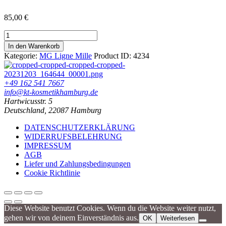
85,00
€
Maria
Galland
In den Warenkorb
Mille
Kategorie:
MG Ligne Mille
Product ID:
4234
Eye
Creme
15
+49 162 541 7667
ml
info@kt-kosmetikhamburg.de
in
Hartwicusstr. 5
der
Deutschland, 22087 Hamburg
Tube
Menge
DATENSCHUTZERKLÄRUNG
WIDERRUFSBELEHRUNG
IMPRESSUM
AGB
Liefer und Zahlungsbedingungen
Cookie Richtlinie
Diese Website benutzt Cookies. Wenn du die Website weiter nutzt,
gehen wir von deinem Einverständnis aus.
OK
Weiterlesen