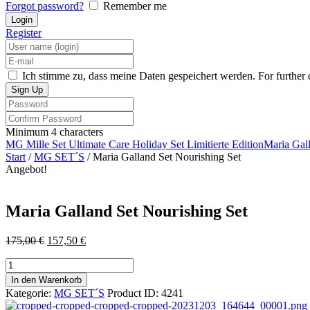
Forgot password?
Remember me
Register
Ich stimme zu, dass meine Daten gespeichert werden. For further d
Minimum 4 characters
MG Mille Set Ultimate Care Holiday Set Limitierte Edition
Maria Gall
Start
/
MG SET´S
/ Maria Galland Set Nourishing Set
Angebot!
Maria Galland Set Nourishing Set
Ursprünglicher
Aktueller
175,00
€
157,50
€
Preis
Preis
Maria
war:
ist:
Galland
175,00 €
157,50 €.
In den Warenkorb
Set
Kategorie:
MG SET´S
Product ID:
4241
Nourishing