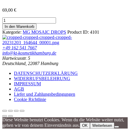
69,00
€
MG
35
In den Warenkorb
MOSAIC
Kategorie:
MG MOSAIC DROPS
Product ID:
4101
DROPS
ILLUMINATING
Menge
+49 162 541 7667
info@kt-kosmetikhamburg.de
Hartwicusstr. 5
Deutschland, 22087 Hamburg
DATENSCHUTZERKLÄRUNG
WIDERRUFSBELEHRUNG
IMPRESSUM
AGB
Liefer und Zahlungsbedingungen
Cookie Richtlinie
Diese Website benutzt Cookies. Wenn du die Website weiter nutzt,
gehen wir von deinem Einverständnis aus.
OK
Weiterlesen