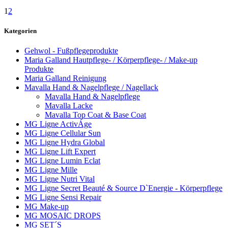
1
2
Kategorien
Gehwol - Fußpflegeprodukte
Maria Galland Hautpflege- / Körperpflege- / Make-up
Produkte
Maria Galland Reinigung
Mavalla Hand & Nagelpflege / Nagellack
Mavalla Hand & Nagelpflege
Mavalla Lacke
Mavalla Top Coat & Base Coat
MG Ligne ActivÁge
MG Ligne Cellular Sun
MG Ligne Hydra Global
MG Ligne Lift Expert
MG Ligne Lumin Eclat
MG Ligne Mille
MG Ligne Nutri Vital
MG Ligne Secret Beauté & Source D`Energie - Körperpflege
MG Ligne Sensi Repair
MG Make-up
MG MOSAIC DROPS
MG SET´S