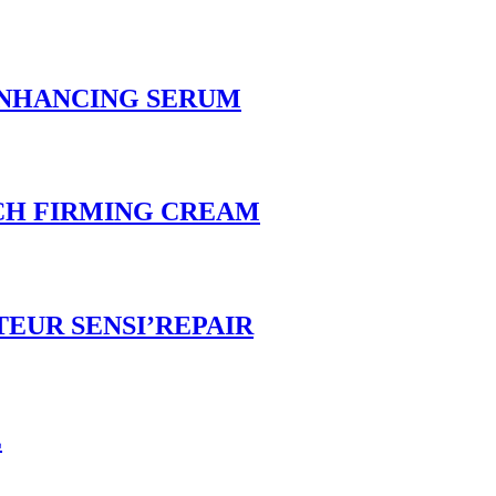
 ENHANCING SERUM
RICH FIRMING CREAM
ATEUR SENSI’REPAIR
E