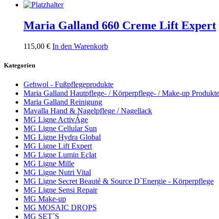
Maria Galland 660 Creme Lift Expert
115,00
€
In den Warenkorb
Kategorien
Gehwol - Fußpflegeprodukte
Maria Galland Hautpflege- / Körperpflege- / Make-up Produkt
Maria Galland Reinigung
Mavalla Hand & Nagelpflege / Nagellack
MG Ligne ActivÁge
MG Ligne Cellular Sun
MG Ligne Hydra Global
MG Ligne Lift Expert
MG Ligne Lumin Eclat
MG Ligne Mille
MG Ligne Nutri Vital
MG Ligne Secret Beauté & Source D`Energie - Körperpflege
MG Ligne Sensi Repair
MG Make-up
MG MOSAIC DROPS
MG SET´S