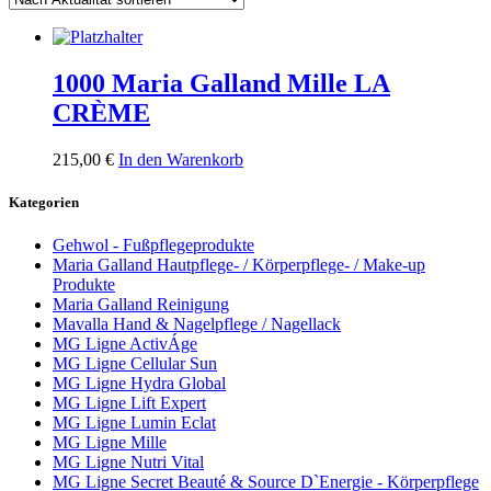
1000 Maria Galland Mille LA
CRÈME
215,00
€
In den Warenkorb
Kategorien
Gehwol - Fußpflegeprodukte
Maria Galland Hautpflege- / Körperpflege- / Make-up
Produkte
Maria Galland Reinigung
Mavalla Hand & Nagelpflege / Nagellack
MG Ligne ActivÁge
MG Ligne Cellular Sun
MG Ligne Hydra Global
MG Ligne Lift Expert
MG Ligne Lumin Eclat
MG Ligne Mille
MG Ligne Nutri Vital
MG Ligne Secret Beauté & Source D`Energie - Körperpflege