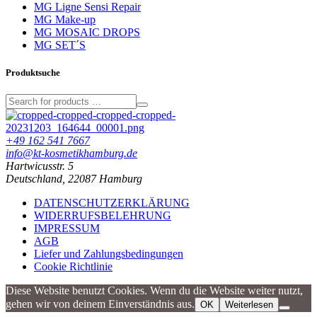
MG Ligne Sensi Repair
MG Make-up
MG MOSAIC DROPS
MG SET´S
Produktsuche
+49 162 541 7667
info@kt-kosmetikhamburg.de
Hartwicusstr. 5
Deutschland, 22087 Hamburg
DATENSCHUTZERKLÄRUNG
WIDERRUFSBELEHRUNG
IMPRESSUM
AGB
Liefer und Zahlungsbedingungen
Cookie Richtlinie
Diese Website benutzt Cookies. Wenn du die Website weiter nutzt,
gehen wir von deinem Einverständnis aus.
OK
Weiterlesen