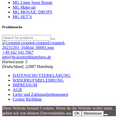
MG Ligne Sensi Repair
MG Make-up
MG MOSAIC DROPS
MG SET´S
Produktsuche
+49 162 541 7667
info@kt-kosmetikhamburg.de
Hartwicusstr. 5
Deutschland, 22087 Hamburg
DATENSCHUTZERKLÄRUNG
WIDERRUFSBELEHRUNG
IMPRESSUM
AGB
Liefer und Zahlungsbedingungen
Cookie Richtlinie
Diese Website benutzt Cookies. Wenn du die Website weiter nutzt,
gehen wir von deinem Einverständnis aus.
OK
Weiterlesen