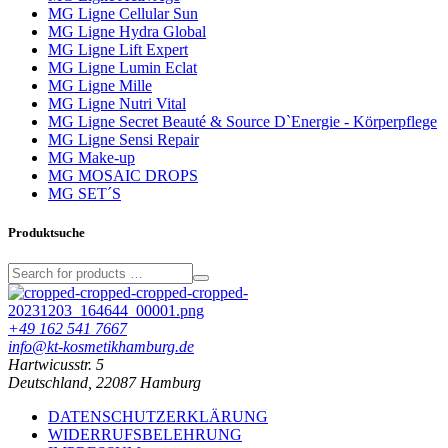
MG Ligne Cellular Sun
MG Ligne Hydra Global
MG Ligne Lift Expert
MG Ligne Lumin Eclat
MG Ligne Mille
MG Ligne Nutri Vital
MG Ligne Secret Beauté & Source D`Energie - Körperpflege
MG Ligne Sensi Repair
MG Make-up
MG MOSAIC DROPS
MG SET´S
Produktsuche
+49 162 541 7667
info@kt-kosmetikhamburg.de
Hartwicusstr. 5
Deutschland, 22087 Hamburg
DATENSCHUTZERKLÄRUNG
WIDERRUFSBELEHRUNG